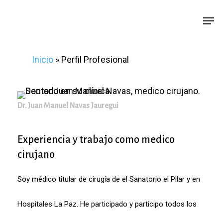
Saltar
Men
a
contenido
principal
Inicio
»
Perfil Profesional
Dr. Juan Manuel Navas Jauregui
Experiencia y trabajo como medico
cirujano
Soy médico titular de cirugía de el Sanatorio el Pilar y en
Hospitales La Paz. He participado y participo todos los