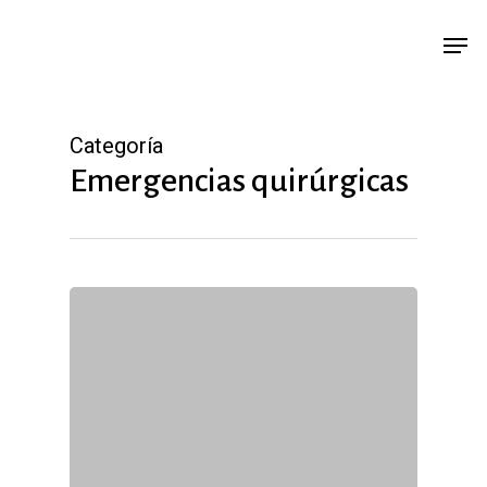
Saltar
Men
a
contenido
principal
Categoría
Emergencias quirúrgicas